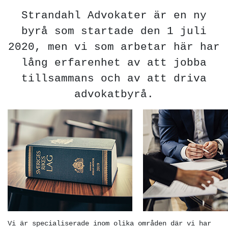
Solna tingsrätt 1975–1977
Strandahl Advokater är en ny
Jur kand, Uppsala universitet, 1975
byrå som startade den 1 juli
Ledamot av Sveriges advokatsamfund
2020, men vi som arbetar här har
sedan 1988.
lång erfarenhet av att jobba
tillsammans och av att driva
advokatbyrå.
Vi är specialiserade inom olika områden där vi har