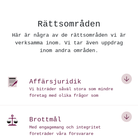
Rättsområden
Här är några av de rättsområden vi är
verksamma inom. Vi tar även uppdrag
inom andra områden.
Affärsjuridik
Vi biträder såväl stora som mindre
företag med olika frågor som
uppstår i den löpande
verksamheten.
Brottmål
En naturlig del i detta är
upprättande eller granskande av
Med engagemang och integritet
avtal. Vi kan även bistå vid
företräder våra försvarare